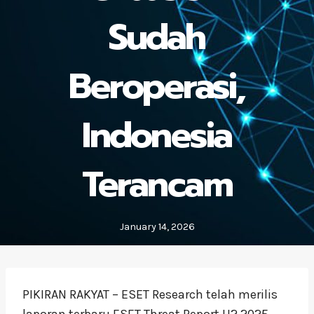
Sudah
Beroperasi,
Indonesia
Terancam
January 14, 2026
PIKIRAN RAKYAT – ESET Research telah merilis
laporan terbaru ESET Threat Report H2 2025