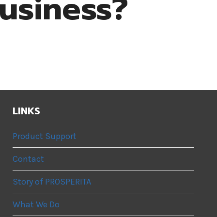
usiness?
LINKS
Product Support
Contact
Story of PROSPERITA
What We Do