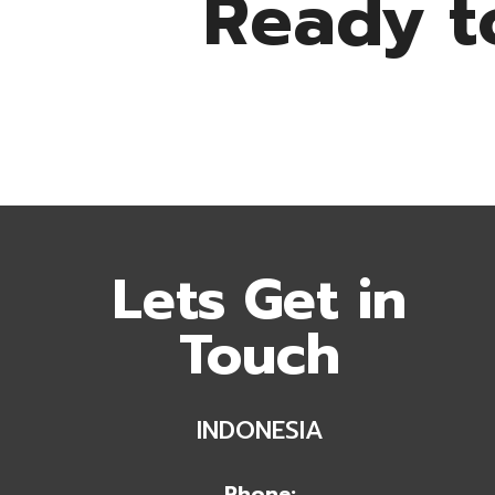
Ready t
Lets Get in
Touch
INDONESIA
Phone: